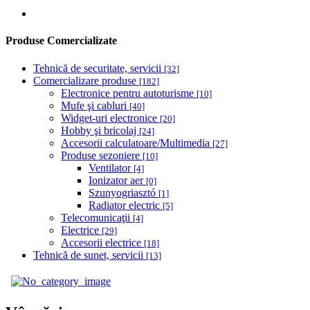
Produse Comercializate
Tehnică de securitate, servicii
[32]
Comercializare produse
[182]
Electronice pentru autoturisme
[10]
Mufe şi cabluri
[40]
Widget-uri electronice
[20]
Hobby şi bricolaj
[24]
Accesorii calculatoare/Multimedia
[27]
Produse sezoniere
[10]
Ventilator
[4]
Ionizator aer
[0]
Szunyogriasztó
[1]
Radiator electric
[5]
Telecomunicaţii
[4]
Electrice
[29]
Accesorii electrice
[18]
Tehnică de sunet, servicii
[13]