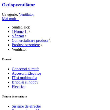
Oszlopventilátor
Categorie:
Ventilator
Mai mult...
Sunteți aici:
[ Home ] -
\
Vânzări
\
Comercializare produse
\
Produse sezoniere
\
Ventilator
Comert
Conectori si mufe
Accesorii Electrice
IT si multimedia
Bricolaj si hobby
Electrice
Tehnica de securitate
Sisteme de efractie