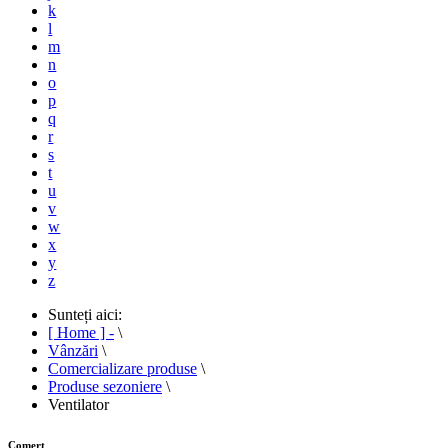
k
l
m
n
o
p
q
r
s
t
u
v
w
x
y
z
Sunteți aici:
[ Home ] -
\
Vânzări
\
Comercializare produse
\
Produse sezoniere
\
Ventilator
Comert