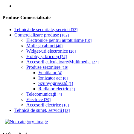
Produse Comercializate
Tehnică de securitate, servicii
[32]
Comercializare produse
[182]
Electronice pentru autoturisme
[10]
Mufe şi cabluri
[40]
Widget-uri electronice
[20]
Hobby şi bricolaj
[24]
Accesorii calculatoare/Multimedia
[27]
Produse sezoniere
[10]
Ventilator
[4]
Ionizator aer
[0]
Szunyogriasztó
[1]
Radiator electric
[5]
Telecomunicaţii
[4]
Electrice
[29]
Accesorii electrice
[18]
Tehnică de sunet, servicii
[13]