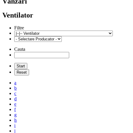
Vânzări
Ventilator
Filtre
Cauta
a
b
c
d
e
f
g
h
i
j