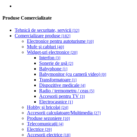
Produse Comercializate
Tehnică de securitate, servicii
[32]
Comercializare produse
[182]
Electronice pentru autoturisme
[10]
Mufe şi cabluri
[40]
Widget-uri electronice
[20]
Interfon
[3]
Sonerie de ușă
[2]
Babyphone
[1]
Babymonitor (cu cameră video)
[0]
Transformatoare
[1]
Dispozitive medicale
[4]
Radio / termometru / ceas
[5]
Accesorii pentru TV
[3]
Electrocasnice
[1]
Hobby şi bricolaj
[24]
Accesorii calculatoare/Multimedia
[27]
Produse sezoniere
[10]
Telecomunicaţii
[4]
Electrice
[29]
Accesorii electrice
[18]