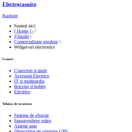
Electrocasnice
Rasfoire
Sunteți aici:
[ Home ] -
\
Vânzări
\
Comercializare produse
\
Widget-uri electronice
Comert
Conectori si mufe
Accesorii Electrice
IT si multimedia
Bricolaj si hobby
Electrice
Tehnica de securitate
Sisteme de efractie
Supraveghere video
Alarme auto
Dispozitive de urmarire GPS