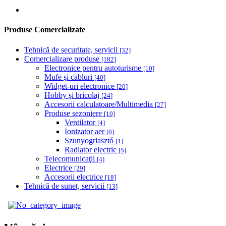
Produse Comercializate
Tehnică de securitate, servicii
[32]
Comercializare produse
[182]
Electronice pentru autoturisme
[10]
Mufe şi cabluri
[40]
Widget-uri electronice
[20]
Hobby şi bricolaj
[24]
Accesorii calculatoare/Multimedia
[27]
Produse sezoniere
[10]
Ventilator
[4]
Ionizator aer
[0]
Szunyogriasztó
[1]
Radiator electric
[5]
Telecomunicaţii
[4]
Electrice
[29]
Accesorii electrice
[18]
Tehnică de sunet, servicii
[13]