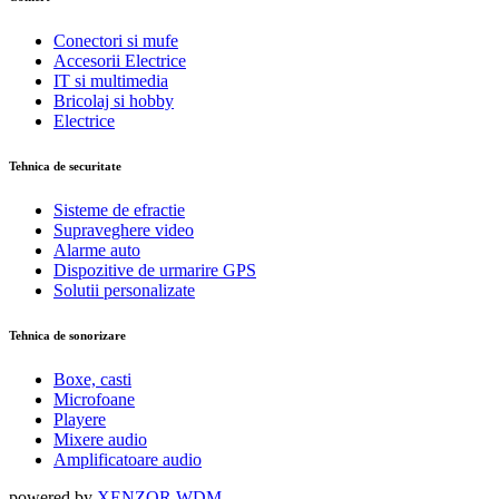
Conectori si mufe
Accesorii Electrice
IT si multimedia
Bricolaj si hobby
Electrice
Tehnica de securitate
Sisteme de efractie
Supraveghere video
Alarme auto
Dispozitive de urmarire GPS
Solutii personalizate
Tehnica de sonorizare
Boxe, casti
Microfoane
Playere
Mixere audio
Amplificatoare audio
powered by
XENZOR WDM
.