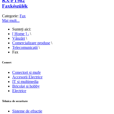
KX-FT982
Faxkészülék
Categorie:
Fax
Mai mult...
Sunteți aici:
[ Home ] -
\
Vânzări
\
Comercializare produse
\
Telecomunicaţii
\
Fax
Comert
Conectori si mufe
Accesorii Electrice
IT si multimedia
Bricolaj si hobby
Electrice
Tehnica de securitate
Sisteme de efractie