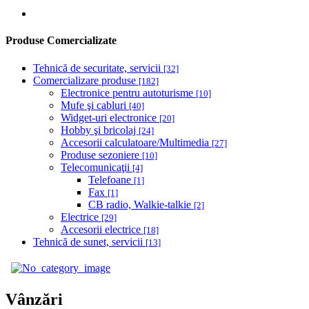
Produse Comercializate
Tehnică de securitate, servicii
[32]
Comercializare produse
[182]
Electronice pentru autoturisme
[10]
Mufe şi cabluri
[40]
Widget-uri electronice
[20]
Hobby şi bricolaj
[24]
Accesorii calculatoare/Multimedia
[27]
Produse sezoniere
[10]
Telecomunicaţii
[4]
Telefoane
[1]
Fax
[1]
CB radio, Walkie-talkie
[2]
Electrice
[29]
Accesorii electrice
[18]
Tehnică de sunet, servicii
[13]
Vânzări