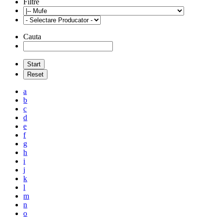
Filtre
Cauta
a
b
c
d
e
f
g
h
i
j
k
l
m
n
o