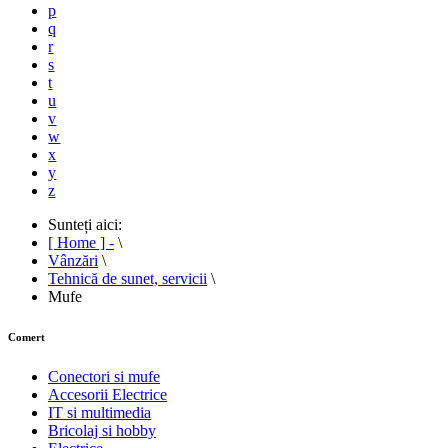
p
q
r
s
t
u
v
w
x
y
z
Sunteți aici:
[ Home ] -
\
Vânzări
\
Tehnică de sunet, servicii
\
Mufe
Comert
Conectori si mufe
Accesorii Electrice
IT si multimedia
Bricolaj si hobby