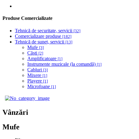
Produse Comercializate
Tehnică de securitate, servicii
[32]
Comercializare produse
[182]
Tehnică de sunet, servicii
[13]
Mufe
[3]
Căşti
[2]
Amplificatoare
[1]
Instrumente muzicale (la comandă)
[1]
Cabluri
[3]
Mixere
[1]
Playere
[1]
Microfoane
[1]
Vânzări
Mufe