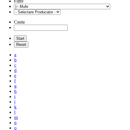
Filtre
Cauta
a
b
c
d
e
f
g
h
i
j
k
l
m
n
o