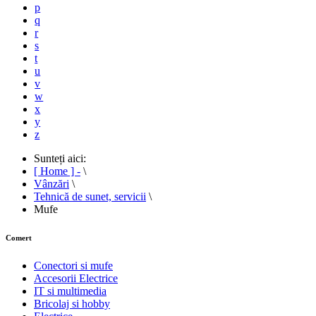
p
q
r
s
t
u
v
w
x
y
z
Sunteți aici:
[ Home ] -
\
Vânzări
\
Tehnică de sunet, servicii
\
Mufe
Comert
Conectori si mufe
Accesorii Electrice
IT si multimedia
Bricolaj si hobby