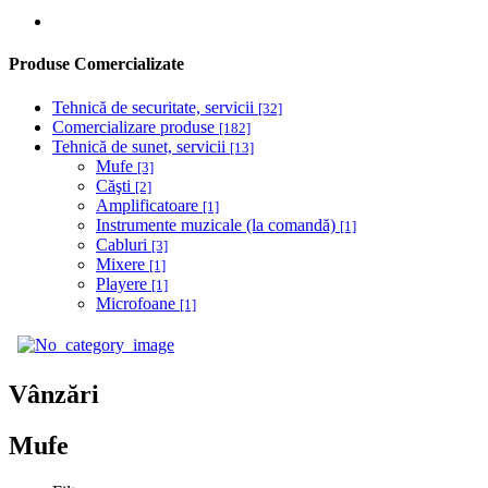
Produse Comercializate
Tehnică de securitate, servicii
[32]
Comercializare produse
[182]
Tehnică de sunet, servicii
[13]
Mufe
[3]
Căşti
[2]
Amplificatoare
[1]
Instrumente muzicale (la comandă)
[1]
Cabluri
[3]
Mixere
[1]
Playere
[1]
Microfoane
[1]
Vânzări
Mufe