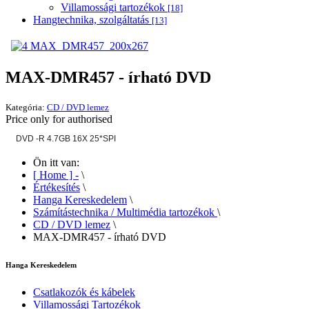
Villamossági tartozékok
[18]
Hangtechnika, szolgáltatás
[13]
MAX-DMR457 - írható DVD
Kategória:
CD / DVD lemez
Price only for authorised
DVD -R 4.7GB 16X 25*SPI
Ön itt van:
[ Home ] -
\
Értékesítés
\
Hanga Kereskedelem
\
Számítástechnika / Multimédia tartozékok
\
CD / DVD lemez
\
MAX-DMR457 - írható DVD
Hanga Kereskedelem
Csatlakozók és kábelek
Villamossági Tartozékok