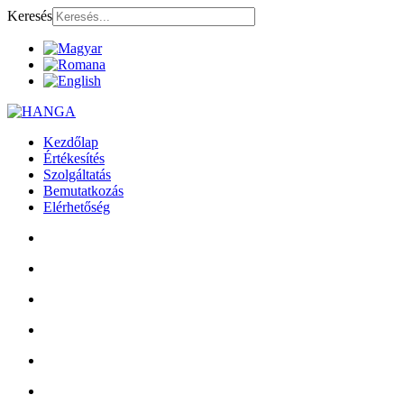
Keresés
Kezdőlap
Értékesítés
Szolgáltatás
Bemutatkozás
Elérhetőség