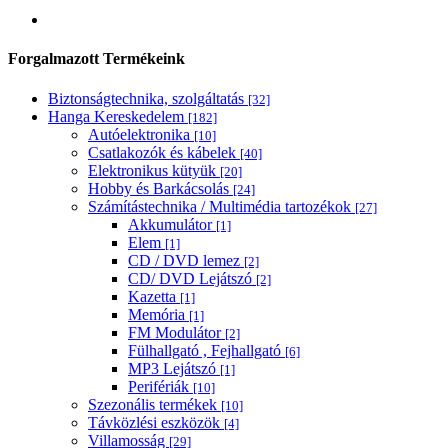
Forgalmazott Termékeink
Biztonságtechnika, szolgáltatás
[32]
Hanga Kereskedelem
[182]
Autóelektronika
[10]
Csatlakozók és kábelek
[40]
Elektronikus kütyük
[20]
Hobby és Barkácsolás
[24]
Számítástechnika / Multimédia tartozékok
[27]
Akkumulátor
[1]
Elem
[1]
CD / DVD lemez
[2]
CD/ DVD Lejátszó
[2]
Kazetta
[1]
Memória
[1]
FM Modulátor
[2]
Fülhallgató , Fejhallgató
[6]
MP3 Lejátszó
[1]
Perifériák
[10]
Szezonális termékek
[10]
Távközlési eszközök
[4]
Villamosság
[29]