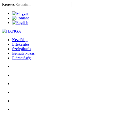
Keresés
Kezdőlap
Értékesítés
Szolgáltatás
Bemutatkozás
Elérhetőség