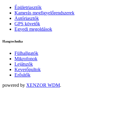
Épületriasztók
Kamerás megfigyelőrendszerek
Autóriasztók
GPS követők
Egyedi megoldások
Hangtechnika
Fülhallgatók
Mikrofonok
Lejátszók
Keverőpultok
Erősítők
powered by
XENZOR WDM
.