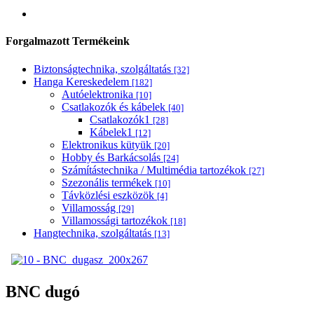
Forgalmazott Termékeink
Biztonságtechnika, szolgáltatás
[32]
Hanga Kereskedelem
[182]
Autóelektronika
[10]
Csatlakozók és kábelek
[40]
Csatlakozók1
[28]
Kábelek1
[12]
Elektronikus kütyük
[20]
Hobby és Barkácsolás
[24]
Számítástechnika / Multimédia tartozékok
[27]
Szezonális termékek
[10]
Távközlési eszközök
[4]
Villamosság
[29]
Villamossági tartozékok
[18]
Hangtechnika, szolgáltatás
[13]
BNC dugó