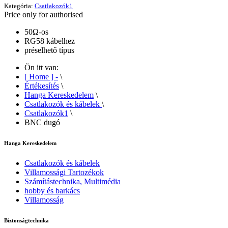
Kategória:
Csatlakozók1
Price only for authorised
50Ω-os
RG58 kábelhez
préselhető típus
Ön itt van:
[ Home ] -
\
Értékesítés
\
Hanga Kereskedelem
\
Csatlakozók és kábelek
\
Csatlakozók1
\
BNC dugó
Hanga Kereskedelem
Csatlakozók és kábelek
Villamossági Tartozékok
Számítástechnika, Multimédia
hobby és barkács
Villamosság
Biztonságtechnika