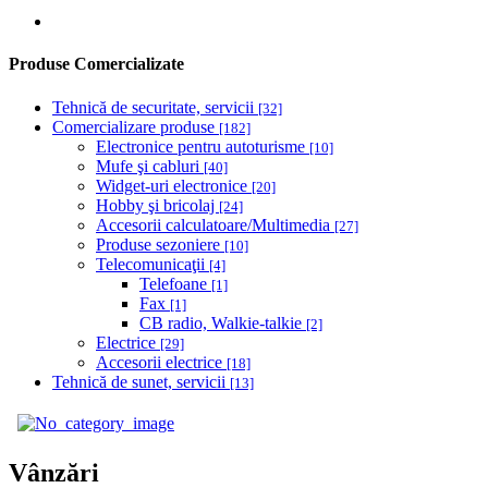
Produse Comercializate
Tehnică de securitate, servicii
[32]
Comercializare produse
[182]
Electronice pentru autoturisme
[10]
Mufe şi cabluri
[40]
Widget-uri electronice
[20]
Hobby şi bricolaj
[24]
Accesorii calculatoare/Multimedia
[27]
Produse sezoniere
[10]
Telecomunicaţii
[4]
Telefoane
[1]
Fax
[1]
CB radio, Walkie-talkie
[2]
Electrice
[29]
Accesorii electrice
[18]
Tehnică de sunet, servicii
[13]
Vânzări