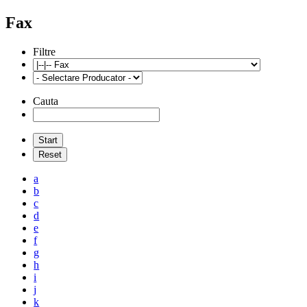
Fax
Filtre
Cauta
a
b
c
d
e
f
g
h
i
j
k