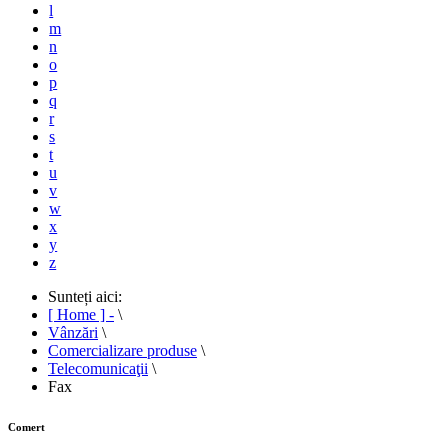
l
m
n
o
p
q
r
s
t
u
v
w
x
y
z
Sunteți aici:
[ Home ] -
\
Vânzări
\
Comercializare produse
\
Telecomunicaţii
\
Fax
Comert