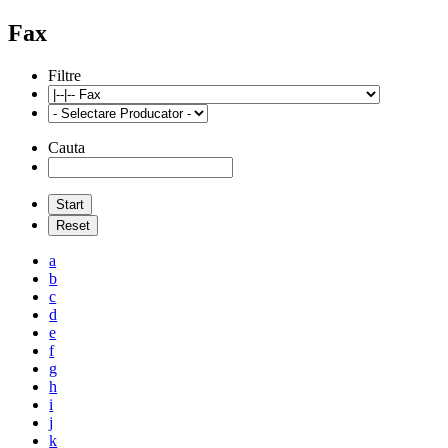
Fax
Filtre
Cauta
a
b
c
d
e
f
g
h
i
j
k