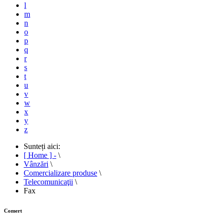
l
m
n
o
p
q
r
s
t
u
v
w
x
y
z
Sunteți aici:
[ Home ] -
\
Vânzări
\
Comercializare produse
\
Telecomunicaţii
\
Fax
Comert