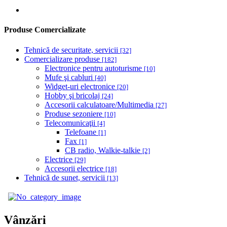
Produse Comercializate
Tehnică de securitate, servicii
[32]
Comercializare produse
[182]
Electronice pentru autoturisme
[10]
Mufe şi cabluri
[40]
Widget-uri electronice
[20]
Hobby şi bricolaj
[24]
Accesorii calculatoare/Multimedia
[27]
Produse sezoniere
[10]
Telecomunicaţii
[4]
Telefoane
[1]
Fax
[1]
CB radio, Walkie-talkie
[2]
Electrice
[29]
Accesorii electrice
[18]
Tehnică de sunet, servicii
[13]
Vânzări