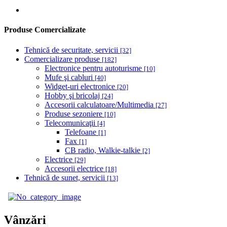
Produse Comercializate
Tehnică de securitate, servicii
[32]
Comercializare produse
[182]
Electronice pentru autoturisme
[10]
Mufe şi cabluri
[40]
Widget-uri electronice
[20]
Hobby şi bricolaj
[24]
Accesorii calculatoare/Multimedia
[27]
Produse sezoniere
[10]
Telecomunicaţii
[4]
Telefoane
[1]
Fax
[1]
CB radio, Walkie-talkie
[2]
Electrice
[29]
Accesorii electrice
[18]
Tehnică de sunet, servicii
[13]
Vânzări