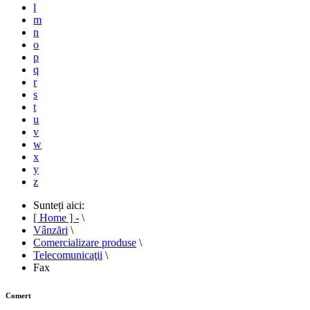
l
m
n
o
p
q
r
s
t
u
v
w
x
y
z
Sunteți aici:
[ Home ] -
\
Vânzări
\
Comercializare produse
\
Telecomunicaţii
\
Fax
Comert