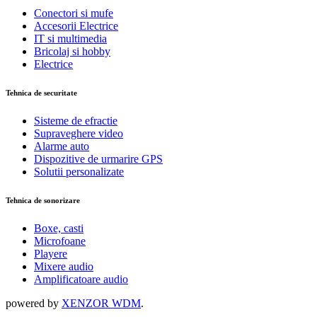
Conectori si mufe
Accesorii Electrice
IT si multimedia
Bricolaj si hobby
Electrice
Tehnica de securitate
Sisteme de efractie
Supraveghere video
Alarme auto
Dispozitive de urmarire GPS
Solutii personalizate
Tehnica de sonorizare
Boxe, casti
Microfoane
Playere
Mixere audio
Amplificatoare audio
powered by
XENZOR WDM
.