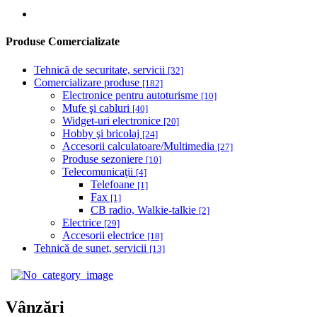
Produse Comercializate
Tehnică de securitate, servicii
[32]
Comercializare produse
[182]
Electronice pentru autoturisme
[10]
Mufe şi cabluri
[40]
Widget-uri electronice
[20]
Hobby şi bricolaj
[24]
Accesorii calculatoare/Multimedia
[27]
Produse sezoniere
[10]
Telecomunicaţii
[4]
Telefoane
[1]
Fax
[1]
CB radio, Walkie-talkie
[2]
Electrice
[29]
Accesorii electrice
[18]
Tehnică de sunet, servicii
[13]
Vânzări