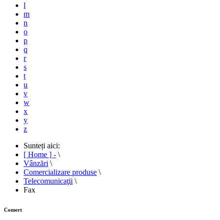
l
m
n
o
p
q
r
s
t
u
v
w
x
y
z
Sunteți aici:
[ Home ] -
\
Vânzări
\
Comercializare produse
\
Telecomunicaţii
\
Fax
Comert