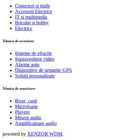
Conectori si mufe
Accesorii Electrice
IT si multimedia
Bricolaj si hobby
Electrice
Tehnica de securitate
Sisteme de efractie
Supraveghere video
Alarme auto
Dispozitive de urmarire GPS
Solutii personalizate
Tehnica de sonorizare
Boxe, casti
Microfoane
Playere
Mixere audio
Amplificatoare audio
powered by
XENZOR WDM
.